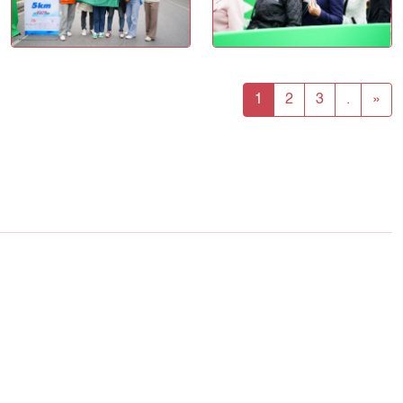
1
2
3
.
»