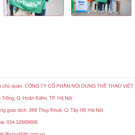
n chủ quản: CÔNG TY CỔ PHẦN NỘI DUNG THỂ THAO VIỆT
 Trống, Q. Hoàn Kiếm, TP. Hà Nội.
ng giao dịch: 269 Thụy Khuê, Q. Tây Hồ, Hà Nội
oại: 024.32669666
nfo@sport24h.com.vn