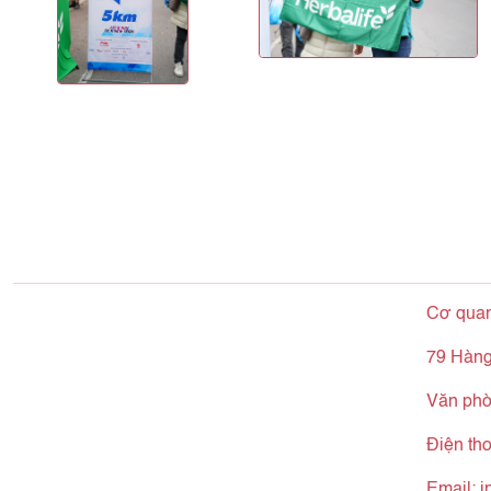
Cơ qua
79 Hàng
Văn phò
Điện th
Email:
i