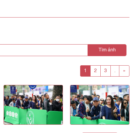
Tìm ảnh
1
2
3
.
»