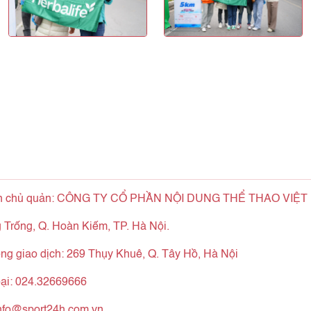
n chủ quản: CÔNG TY CỔ PHẦN NỘI DUNG THỂ THAO VIỆT
 Trống, Q. Hoàn Kiếm, TP. Hà Nội.
ng giao dịch: 269 Thụy Khuê, Q. Tây Hồ, Hà Nội
oại: 024.32669666
nfo@sport24h.com.vn