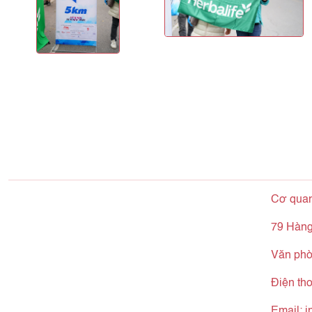
Cơ qua
79 Hàng
Văn phò
Điện th
Email:
i