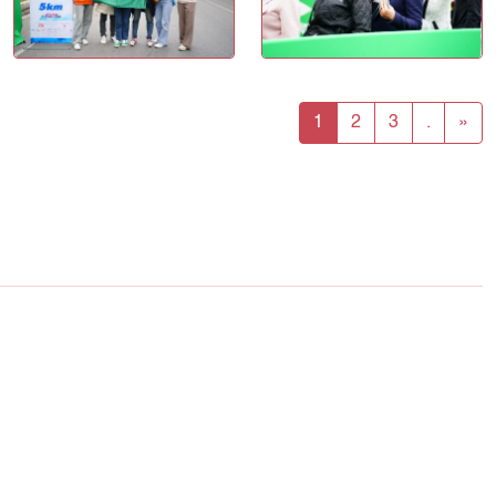
1
2
3
.
»