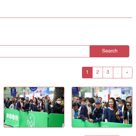
Search
1
2
3
.
»