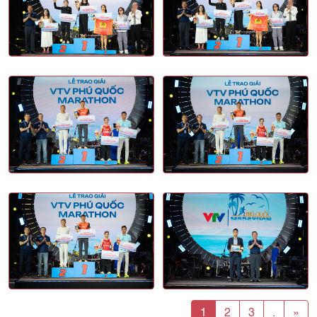
1
2
3
.
»