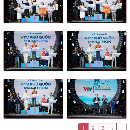
1
2
3
.
»